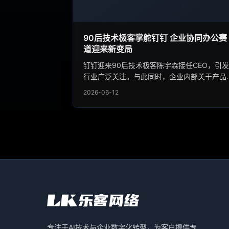
90后技术极客掌舵钉钉 企业协同办公赛
道迎来新变局
钉钉迎来90后技术极客陈宇森接任CEO，引发
行业广泛关注。与此同时，企业内部关于产品
化的讨论也让人们反思企业协同软件的深层矛
2026-06-12
盾。这一人事更迭折射出企业服务赛道正从规
扩张转向技术深耕，AI浪潮下的企业协同产品
迎来全新变局。
专注于AI技术与企业数字化转型，为客户提供专