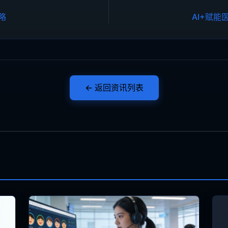
略
AI+赋
← 返回资讯列表