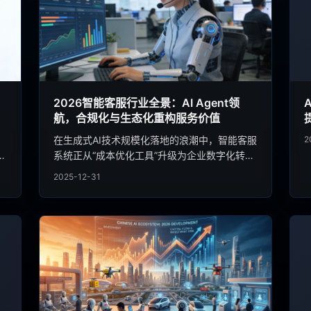
2026智能客服行业全景：AI Agent领
航，合规化与生态化重构服务价值
在生成式AI技术规模化落地的浪潮中，智能客服
2
生
系统正从“成本优化工具”升级为企业数字化转型
关
的核心引擎。IDC最新报告显示，2026年中国
2025-12-31
增
智能客服市场规模将突破285亿元，AI驱动的客
演
服渗透率攀升至58%，政策红利、技术迭代与
行
市场需求形成三重合力，推动行业从“同质化竞
威
争”向“精细化价值竞争”转型。本文结合行业趋
势与实战案例，解析智能客服的进化方向，并分
享如何通过一体化智能客服系统，实现服务效
率、客户体验与商业转化的三重跃升。