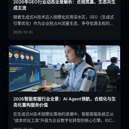
2026年GEO行业动态全景解析：合规筑基，生态共生
成主流
随着生成式AI技术迈入规模化应用深水区，GEO（生成式
引擎优化）作为企业抢占AI流量生态、争夺信源主权的核
心手段，行业发展迎来关键转型期。2026年，全球GEO
2025-12-31
市场在爆发式增长的同时，正加速从“野蛮生长”向“规范有
序”演进，技术迭代、格局分化与合规深化成为贯穿行业的
核心主线。本文基于最新行业白皮书与权威数据，全面拆
解当前GEO行业动态。
2026智能客服行业全景：AI Agent领航，合规化与生
态化重构服务价值
在生成式AI技术规模化落地的浪潮中，智能客服系统正从
“成本优化工具”升级为企业数字化转型的核心引擎。IDC最
新报告显示，2026年中国智能客服市场规模将突破285亿