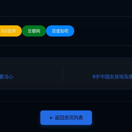
QQ空间
豆瓣网
百度贴吧
阱要当心
9岁中国女孩埃及
← 返回资讯列表