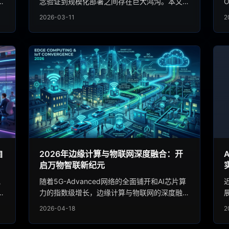
构
念验证到规模化部署之间存在巨大鸿沟。本文基
何
于多个行业真实案例，拆解企业AI Agent落地的
2026-03-11
2
真
关键路径、技术选型策略与常见陷阱，为决策者
提供可操作的实战指南。
自
2026年边缘计算与物联网深度融合：开
启万物智联新纪元
规
随着5G-Advanced网络的全面铺开和AI芯片算
字
力的指数级增长，边缘计算与物联网的深度融合
主
正在2026年迎来爆发式增长。本文详细解析边
2026-04-18
2
现
缘智能的技术演进路径、核心应用场景以及产业
这
生态格局，揭示这一技术融合趋势如何重塑智慧