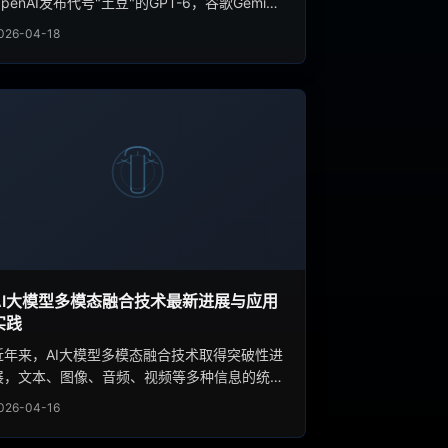
OpenAI发布代号"土豆"的GPT-6，谷歌Gemini
3.1 Pro首次登顶智能指数榜单，Anthropic的万
026-04-18
亿参数Claude Mythos 5因安全原因被封存。本
文深度解析这场排名洗牌背后的技术路线之争、
商业博弈与行业启示。
AI大模型多模态融合技术最新进展与应用
实践
近年来，AI大模型多模态融合技术取得突破性进
展，文本、图像、音频、视频等多种信息的统一
表示能力大幅提升，推动AI应用从单一任务走向
026-04-16
全方位感知认知。本文深入分析技术演进路径与
落地实践。